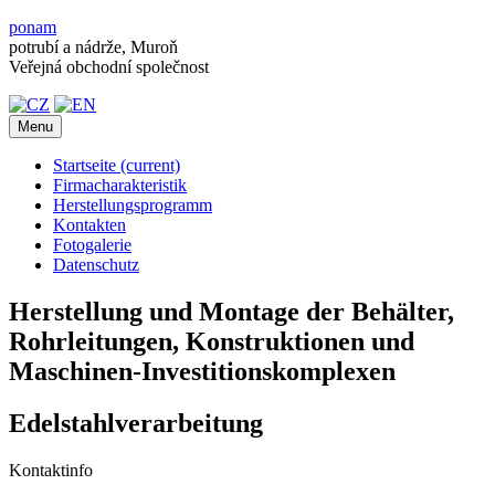
ponam
potrubí a nádrže, Muroň
Veřejná obchodní společnost
Menu
Startseite
(current)
Firmacharakteristik
Herstellungsprogramm
Kontakten
Fotogalerie
Datenschutz
Herstellung und Montage
der Behälter,
Rohrleitungen,
Konstruktionen und
Maschinen-Investitionskomplexen
Edelstahlverarbeitung
Kontaktinfo